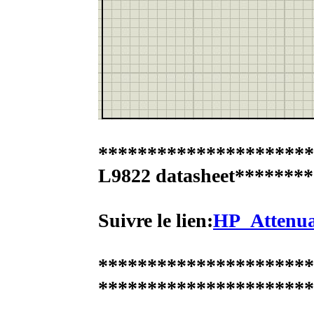
***********************
L9822 datasheet*******
Suivre le lien:
HP_Attenua
*********************
**********************