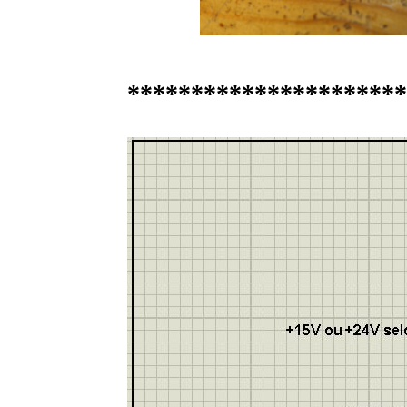
*********************