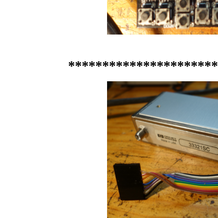
********************